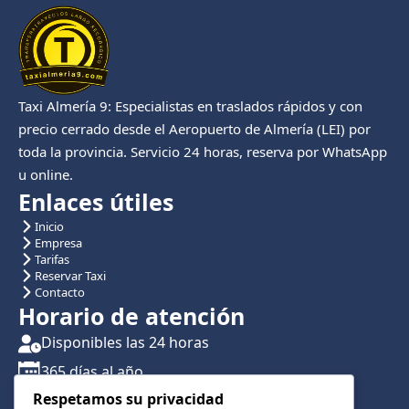
Taxi Almería 9: Especialistas en traslados rápidos y con
precio cerrado desde el Aeropuerto de Almería (LEI) por
toda la provincia. Servicio 24 horas, reserva por WhatsApp
u online.
Enlaces útiles
Inicio
Empresa
Tarifas
Reservar Taxi
Contacto
Horario de atención
Disponibles las 24 horas
365 días al año
Respetamos su privacidad
Traslados con reserva previa