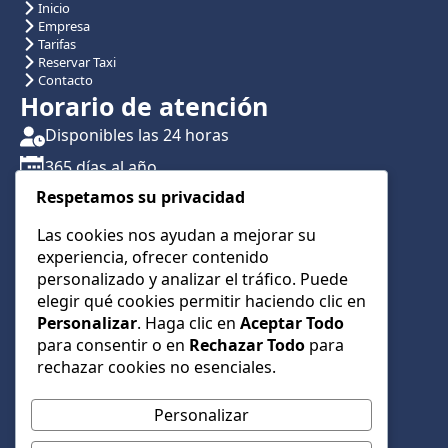
Inicio
Empresa
Tarifas
Reservar Taxi
Contacto
Horario de atención
Disponibles las 24 horas
365 días al año
Respetamos su privacidad
Traslados con reserva previa
Atención por teléfono y WhatsApp 24/7
Las cookies nos ayudan a mejorar su
experiencia, ofrecer contenido
CONTÁCTANOS
personalizado y analizar el tráfico. Puede
+34 622 01 23 74
elegir qué cookies permitir haciendo clic en
Personalizar
. Haga clic en
Aceptar Todo
+34 622 01 23 74
para consentir o en
Rechazar Todo
para
info@taxialmeria9.com
rechazar cookies no esenciales.
Personalizar