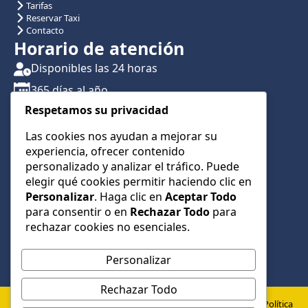
Tarifas
Reservar Taxi
Contacto
Horario de atención
Disponibles las 24 horas
365 días al año
Respetamos su privacidad
Traslados con reserva previa
Atención por teléfono y WhatsApp 24/7
Las cookies nos ayudan a mejorar su
experiencia, ofrecer contenido
CONTÁCTANOS
personalizado y analizar el tráfico. Puede
+34 622 01 23 74
elegir qué cookies permitir haciendo clic en
Personalizar
. Haga clic en
Aceptar Todo
+34 622 01 23 74
para consentir o en
Rechazar Todo
para
info@taxialmeria9.com
rechazar cookies no esenciales.
Personalizar
Rechazar Todo
© 2026 Taxi Almería 9 –
Política