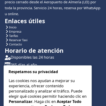
precio cerrado desde el Aeropuerto de Almería (LEI) por
toda la provincia. Servicio 24 horas, reserva por WhatsApp
u online.
Enlaces útiles
Inicio
Empresa
Tarifas
Reservar Taxi
Contacto
Horario de atención
Disponibles las 24 horas
365 días al año
Respetamos su privacidad
Traslados con reserva previa
Atención por teléfono y WhatsApp 24/7
Las cookies nos ayudan a mejorar su
experiencia, ofrecer contenido
CONTÁCTANOS
personalizado y analizar el tráfico. Puede
+34 622 01 23 74
elegir qué cookies permitir haciendo clic en
Personalizar
. Haga clic en
Aceptar Todo
+34 622 01 23 74