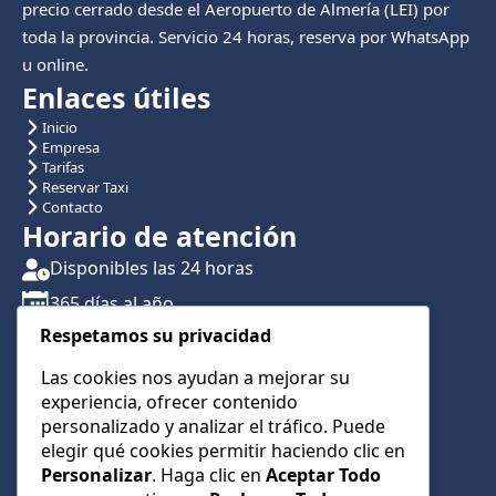
precio cerrado desde el Aeropuerto de Almería (LEI) por
toda la provincia. Servicio 24 horas, reserva por WhatsApp
u online.
Enlaces útiles
Inicio
Empresa
Tarifas
Reservar Taxi
Contacto
Horario de atención
Disponibles las 24 horas
365 días al año
Respetamos su privacidad
Traslados con reserva previa
Atención por teléfono y WhatsApp 24/7
Las cookies nos ayudan a mejorar su
experiencia, ofrecer contenido
CONTÁCTANOS
personalizado y analizar el tráfico. Puede
+34 622 01 23 74
elegir qué cookies permitir haciendo clic en
Personalizar
. Haga clic en
Aceptar Todo
+34 622 01 23 74