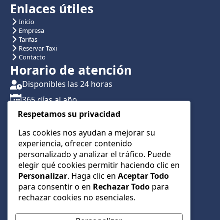
Enlaces útiles
Inicio
Empresa
Tarifas
Reservar Taxi
Contacto
Horario de atención
Disponibles las 24 horas
365 días al año
Respetamos su privacidad
Traslados con reserva previa
Atención por teléfono y WhatsApp 24/7
Las cookies nos ayudan a mejorar su
experiencia, ofrecer contenido
CONTÁCTANOS
personalizado y analizar el tráfico. Puede
+34 622 01 23 74
elegir qué cookies permitir haciendo clic en
Personalizar
. Haga clic en
Aceptar Todo
+34 622 01 23 74
para consentir o en
Rechazar Todo
para
info@taxialmeria9.com
rechazar cookies no esenciales.