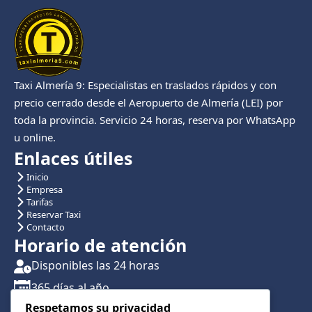
Taxi Almería 9: Especialistas en traslados rápidos y con
precio cerrado desde el Aeropuerto de Almería (LEI) por
toda la provincia. Servicio 24 horas, reserva por WhatsApp
u online.
Enlaces útiles
Inicio
Empresa
Tarifas
Reservar Taxi
Contacto
Horario de atención
Disponibles las 24 horas
365 días al año
Respetamos su privacidad
Traslados con reserva previa