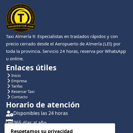
Taxi Almería 9: Especialistas en traslados rápidos y con
precio cerrado desde el Aeropuerto de Almería (LEI) por
toda la provincia. Servicio 24 horas, reserva por WhatsApp
u online.
Enlaces útiles
Inicio
Empresa
Tarifas
Reservar Taxi
Contacto
Horario de atención
Disponibles las 24 horas
365 días al año
Respetamos su privacidad
Traslados con reserva previa