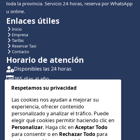
toda la provincia. Servicio 24 horas, reserva por WhatsApp
u online.
Enlaces útiles
Inicio
Empresa
Tarifas
Reservar Taxi
Contacto
Horario de atención
Disponibles las 24 horas
365 días al año
Respetamos su privacidad
Traslados con reserva previa
Atención por teléfono y WhatsApp 24/7
Las cookies nos ayudan a mejorar su
experiencia, ofrecer contenido
CONTÁCTANOS
personalizado y analizar el tráfico. Puede
+34 622 01 23 74
elegir qué cookies permitir haciendo clic en
Personalizar
. Haga clic en
Aceptar Todo
+34 622 01 23 74
para consentir o en
Rechazar Todo
para
info@taxialmeria9.com