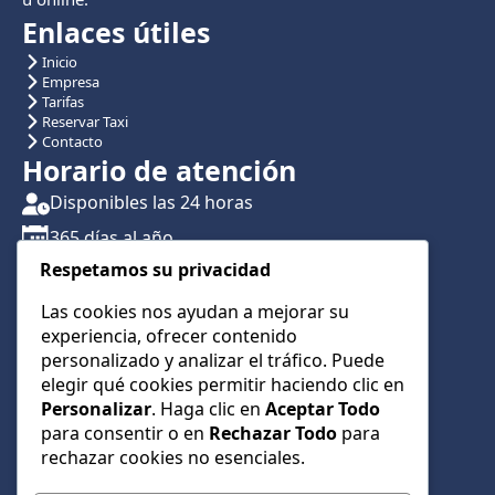
Enlaces útiles
Inicio
Empresa
Tarifas
Reservar Taxi
Contacto
Horario de atención
Disponibles las 24 horas
365 días al año
Respetamos su privacidad
Traslados con reserva previa
Atención por teléfono y WhatsApp 24/7
Las cookies nos ayudan a mejorar su
experiencia, ofrecer contenido
CONTÁCTANOS
personalizado y analizar el tráfico. Puede
+34 622 01 23 74
elegir qué cookies permitir haciendo clic en
Personalizar
. Haga clic en
Aceptar Todo
+34 622 01 23 74
para consentir o en
Rechazar Todo
para
info@taxialmeria9.com
rechazar cookies no esenciales.