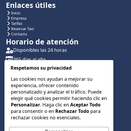
Enlaces útiles
Inicio
Empresa
Tarifas
Reservar Taxi
Contacto
Horario de atención
Disponibles las 24 horas
365 días al año
Respetamos su privacidad
Traslados con reserva previa
Atención por teléfono y WhatsApp 24/7
Las cookies nos ayudan a mejorar su
experiencia, ofrecer contenido
CONTÁCTANOS
personalizado y analizar el tráfico. Puede
+34 622 01 23 74
elegir qué cookies permitir haciendo clic en
Personalizar
. Haga clic en
Aceptar Todo
+34 622 01 23 74
para consentir o en
Rechazar Todo
para
info@taxialmeria9.com
rechazar cookies no esenciales.