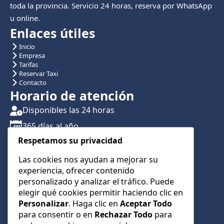
toda la provincia. Servicio 24 horas, reserva por WhatsApp
u online.
Enlaces útiles
Inicio
Empresa
Tarifas
Reservar Taxi
Contacto
Horario de atención
Disponibles las 24 horas
365 días al año
Respetamos su privacidad
Traslados con reserva previa
Atención por teléfono y WhatsApp 24/7
Las cookies nos ayudan a mejorar su
experiencia, ofrecer contenido
CONTÁCTANOS
personalizado y analizar el tráfico. Puede
+34 622 01 23 74
elegir qué cookies permitir haciendo clic en
Personalizar
. Haga clic en
Aceptar Todo
+34 622 01 23 74
para consentir o en
Rechazar Todo
para
info@taxialmeria9.com