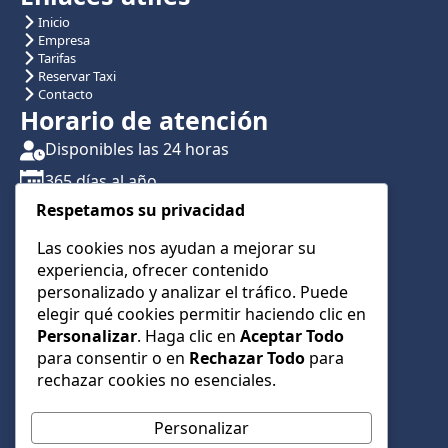
Inicio
Empresa
Tarifas
Reservar Taxi
Contacto
Horario de atención
Disponibles las 24 horas
365 días al año
Respetamos su privacidad
Traslados con reserva previa
Atención por teléfono y WhatsApp 24/7
Las cookies nos ayudan a mejorar su
experiencia, ofrecer contenido
CONTÁCTANOS
personalizado y analizar el tráfico. Puede
+34 622 01 23 74
elegir qué cookies permitir haciendo clic en
Personalizar
. Haga clic en
Aceptar Todo
+34 622 01 23 74
para consentir o en
Rechazar Todo
para
info@taxialmeria9.com
rechazar cookies no esenciales.
Personalizar