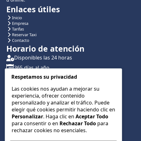
Enlaces útiles
Inicio
Empresa
Tarifas
Reservar Taxi
Contacto
Horario de atención
Disponibles las 24 horas
365 días al año
Respetamos su privacidad
Traslados con reserva previa
Atención por teléfono y WhatsApp 24/7
Las cookies nos ayudan a mejorar su
experiencia, ofrecer contenido
CONTÁCTANOS
personalizado y analizar el tráfico. Puede
+34 622 01 23 74
elegir qué cookies permitir haciendo clic en
Personalizar
. Haga clic en
Aceptar Todo
+34 622 01 23 74
para consentir o en
Rechazar Todo
para
info@taxialmeria9.com
rechazar cookies no esenciales.