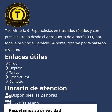
Taxi Almería 9: Especialistas en traslados rápidos y con
precio cerrado desde el Aeropuerto de Almería (LEI) por
toda la provincia. Servicio 24 horas, reserva por WhatsApp
u online.
Enlaces útiles
Inicio
Empresa
Tarifas
Reservar Taxi
Contacto
Horario de atención
Disponibles las 24 horas
365 días al año
Respetamos su privacidad
Traslados con reserva previa