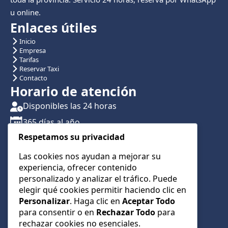
u online.
Enlaces útiles
Inicio
Empresa
Tarifas
Reservar Taxi
Contacto
Horario de atención
Disponibles las 24 horas
365 días al año
Respetamos su privacidad
Traslados con reserva previa
Atención por teléfono y WhatsApp 24/7
Las cookies nos ayudan a mejorar su
experiencia, ofrecer contenido
CONTÁCTANOS
personalizado y analizar el tráfico. Puede
+34 622 01 23 74
elegir qué cookies permitir haciendo clic en
Personalizar
. Haga clic en
Aceptar Todo
+34 622 01 23 74
para consentir o en
Rechazar Todo
para
info@taxialmeria9.com
rechazar cookies no esenciales.