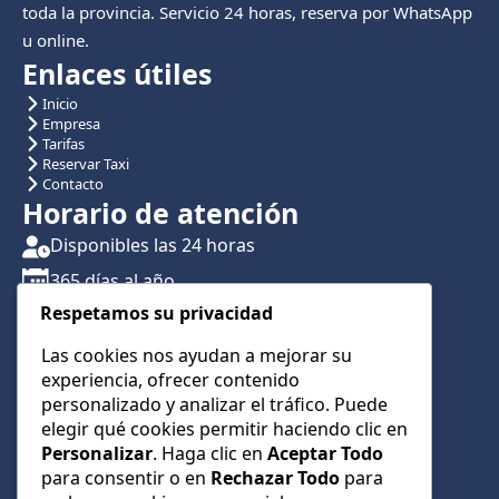
toda la provincia. Servicio 24 horas, reserva por WhatsApp
u online.
Enlaces útiles
Inicio
Empresa
Tarifas
Reservar Taxi
Contacto
Horario de atención
Disponibles las 24 horas
365 días al año
Respetamos su privacidad
Traslados con reserva previa
Atención por teléfono y WhatsApp 24/7
Las cookies nos ayudan a mejorar su
experiencia, ofrecer contenido
CONTÁCTANOS
personalizado y analizar el tráfico. Puede
+34 622 01 23 74
elegir qué cookies permitir haciendo clic en
Personalizar
. Haga clic en
Aceptar Todo
+34 622 01 23 74
para consentir o en
Rechazar Todo
para
info@taxialmeria9.com