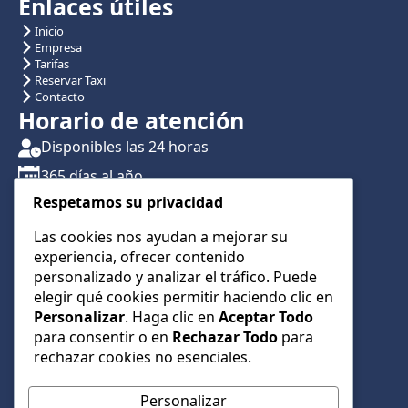
Enlaces útiles
Inicio
Empresa
Tarifas
Reservar Taxi
Contacto
Horario de atención
Disponibles las 24 horas
365 días al año
Respetamos su privacidad
Traslados con reserva previa
Atención por teléfono y WhatsApp 24/7
Las cookies nos ayudan a mejorar su
experiencia, ofrecer contenido
CONTÁCTANOS
personalizado y analizar el tráfico. Puede
+34 622 01 23 74
elegir qué cookies permitir haciendo clic en
Personalizar
. Haga clic en
Aceptar Todo
+34 622 01 23 74
para consentir o en
Rechazar Todo
para
info@taxialmeria9.com
rechazar cookies no esenciales.
Personalizar