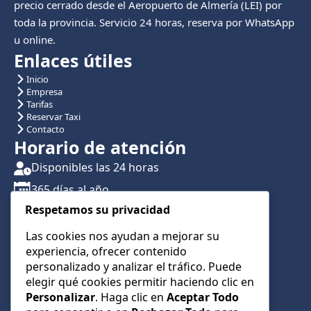
precio cerrado desde el Aeropuerto de Almería (LEI) por
toda la provincia. Servicio 24 horas, reserva por WhatsApp
u online.
Enlaces útiles
Inicio
Empresa
Tarifas
Reservar Taxi
Contacto
Horario de atención
Disponibles las 24 horas
365 días al año
Respetamos su privacidad
Traslados con reserva previa
Atención por teléfono y WhatsApp 24/7
Las cookies nos ayudan a mejorar su
experiencia, ofrecer contenido
CONTÁCTANOS
personalizado y analizar el tráfico. Puede
+34 622 01 23 74
elegir qué cookies permitir haciendo clic en
Personalizar
. Haga clic en
Aceptar Todo
+34 622 01 23 74