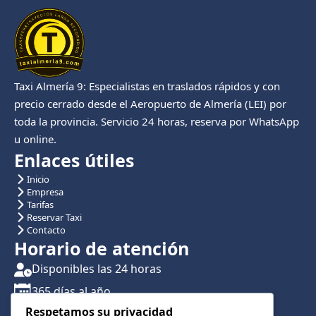
Taxi Almería 9: Especialistas en traslados rápidos y con
precio cerrado desde el Aeropuerto de Almería (LEI) por
toda la provincia. Servicio 24 horas, reserva por WhatsApp
u online.
Enlaces útiles
Inicio
Empresa
Tarifas
Reservar Taxi
Contacto
Horario de atención
Disponibles las 24 horas
365 días al año
Respetamos su privacidad
Traslados con reserva previa