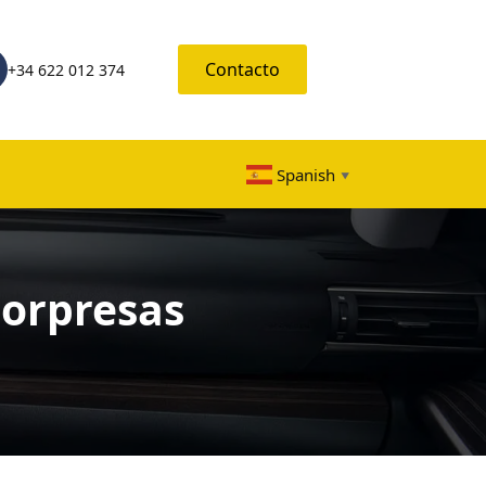
Contacto
+34 622 012 374
Spanish
▼
Sorpresas