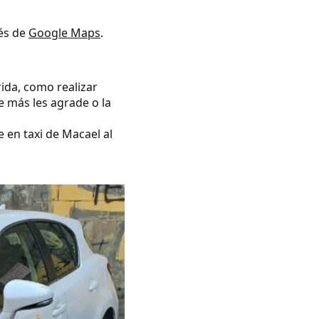
vés de
Google Maps
.
rida, como realizar
e más les agrade o la
e en taxi de Macael al