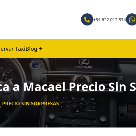
+34 622 012 374
ervar Taxi
Blog
ca a Macael Precio Sin 
L PRECIO SIN SORPRESAS