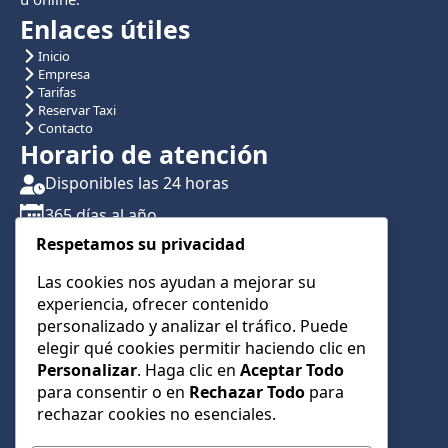
Enlaces útiles
Inicio
Empresa
Tarifas
Reservar Taxi
Contacto
Horario de atención
Disponibles las 24 horas
365 días al año
Respetamos su privacidad
Traslados con reserva previa
Atención por teléfono y WhatsApp 24/7
Las cookies nos ayudan a mejorar su
experiencia, ofrecer contenido
CONTÁCTANOS
personalizado y analizar el tráfico. Puede
+34 622 01 23 74
elegir qué cookies permitir haciendo clic en
Personalizar
. Haga clic en
Aceptar Todo
+34 622 01 23 74
para consentir o en
Rechazar Todo
para
info@taxialmeria9.com
rechazar cookies no esenciales.