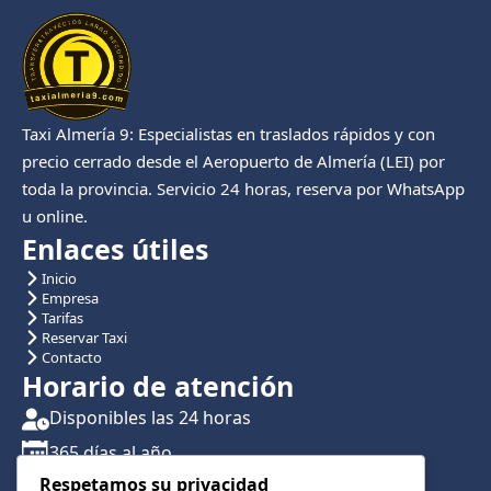
Taxi Almería 9: Especialistas en traslados rápidos y con
precio cerrado desde el Aeropuerto de Almería (LEI) por
toda la provincia. Servicio 24 horas, reserva por WhatsApp
u online.
Enlaces útiles
Inicio
Empresa
Tarifas
Reservar Taxi
Contacto
Horario de atención
Disponibles las 24 horas
365 días al año
Respetamos su privacidad
Traslados con reserva previa