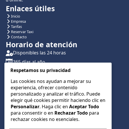
Enlaces útiles
Inicio
Empresa
Tarifas
Reservar Taxi
Contacto
Horario de atención
Disponibles las 24 horas
365 días al año
Respetamos su privacidad
Traslados con reserva previa
Atención por teléfono y WhatsApp 24/7
Las cookies nos ayudan a mejorar su
experiencia, ofrecer contenido
CONTÁCTANOS
personalizado y analizar el tráfico. Puede
+34 622 01 23 74
elegir qué cookies permitir haciendo clic en
Personalizar
. Haga clic en
Aceptar Todo
+34 622 01 23 74
para consentir o en
Rechazar Todo
para
info@taxialmeria9.com
rechazar cookies no esenciales.