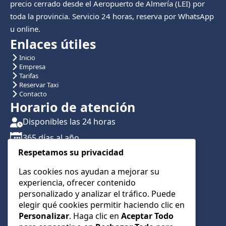
precio cerrado desde el Aeropuerto de Almería (LEI) por
toda la provincia. Servicio 24 horas, reserva por WhatsApp
u online.
Enlaces útiles
Inicio
Empresa
Tarifas
Reservar Taxi
Contacto
Horario de atención
Disponibles las 24 horas
365 días al año
Respetamos su privacidad
Traslados con reserva previa
Atención por teléfono y WhatsApp 24/7
Las cookies nos ayudan a mejorar su
experiencia, ofrecer contenido
CONTÁCTANOS
personalizado y analizar el tráfico. Puede
+34 622 01 23 74
elegir qué cookies permitir haciendo clic en
Personalizar
. Haga clic en
Aceptar Todo
+34 622 01 23 74