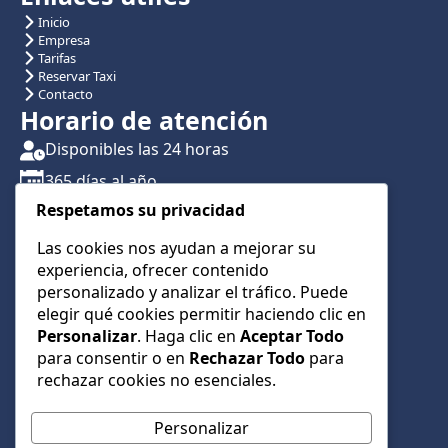
Inicio
Empresa
Tarifas
Reservar Taxi
Contacto
Horario de atención
Disponibles las 24 horas
365 días al año
Respetamos su privacidad
Traslados con reserva previa
Atención por teléfono y WhatsApp 24/7
Las cookies nos ayudan a mejorar su
experiencia, ofrecer contenido
CONTÁCTANOS
personalizado y analizar el tráfico. Puede
+34 622 01 23 74
elegir qué cookies permitir haciendo clic en
Personalizar
. Haga clic en
Aceptar Todo
+34 622 01 23 74
para consentir o en
Rechazar Todo
para
info@taxialmeria9.com
rechazar cookies no esenciales.
Personalizar