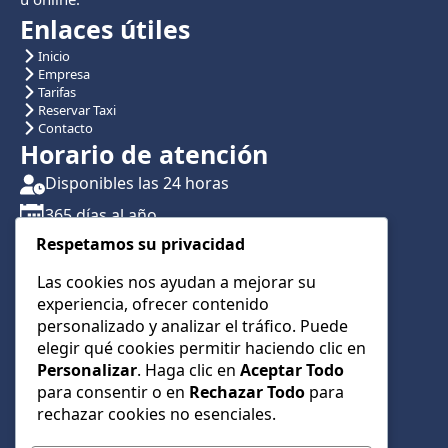
Enlaces útiles
Inicio
Empresa
Tarifas
Reservar Taxi
Contacto
Horario de atención
Disponibles las 24 horas
365 días al año
Respetamos su privacidad
Traslados con reserva previa
Atención por teléfono y WhatsApp 24/7
Las cookies nos ayudan a mejorar su
experiencia, ofrecer contenido
CONTÁCTANOS
personalizado y analizar el tráfico. Puede
+34 622 01 23 74
elegir qué cookies permitir haciendo clic en
Personalizar
. Haga clic en
Aceptar Todo
+34 622 01 23 74
para consentir o en
Rechazar Todo
para
info@taxialmeria9.com
rechazar cookies no esenciales.