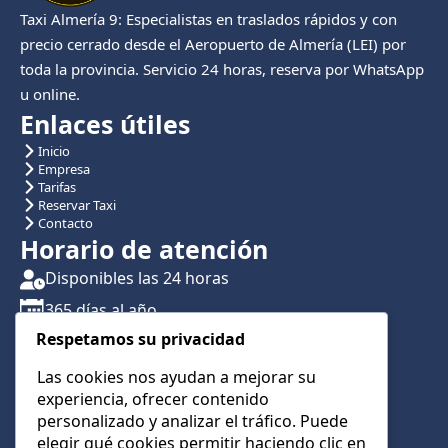
Taxi Almería 9: Especialistas en traslados rápidos y con
precio cerrado desde el Aeropuerto de Almería (LEI) por
toda la provincia. Servicio 24 horas, reserva por WhatsApp
u online.
Enlaces útiles
Inicio
Empresa
Tarifas
Reservar Taxi
Contacto
Horario de atención
Disponibles las 24 horas
365 días al año
Respetamos su privacidad
Traslados con reserva previa
Atención por teléfono y WhatsApp 24/7
Las cookies nos ayudan a mejorar su
experiencia, ofrecer contenido
CONTÁCTANOS
personalizado y analizar el tráfico. Puede
+34 622 01 23 74
elegir qué cookies permitir haciendo clic en