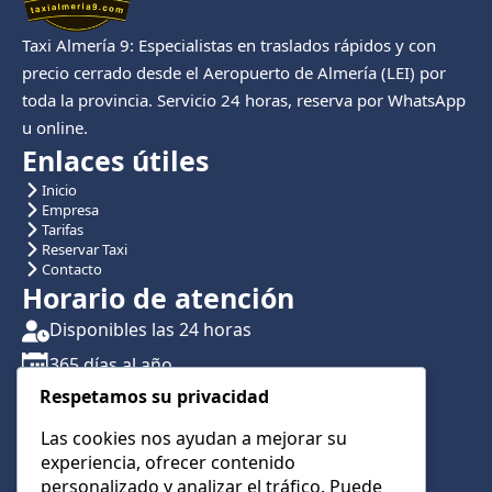
Taxi Almería 9: Especialistas en traslados rápidos y con
precio cerrado desde el Aeropuerto de Almería (LEI) por
toda la provincia. Servicio 24 horas, reserva por WhatsApp
u online.
Enlaces útiles
Inicio
Empresa
Tarifas
Reservar Taxi
Contacto
Horario de atención
Disponibles las 24 horas
365 días al año
Respetamos su privacidad
Traslados con reserva previa
Atención por teléfono y WhatsApp 24/7
Las cookies nos ayudan a mejorar su
experiencia, ofrecer contenido
CONTÁCTANOS
personalizado y analizar el tráfico. Puede