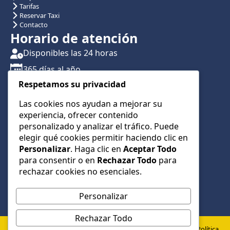
Tarifas
Reservar Taxi
Contacto
Horario de atención
Disponibles las 24 horas
365 días al año
Respetamos su privacidad
Traslados con reserva previa
Atención por teléfono y WhatsApp 24/7
Las cookies nos ayudan a mejorar su
experiencia, ofrecer contenido
CONTÁCTANOS
personalizado y analizar el tráfico. Puede
+34 622 01 23 74
elegir qué cookies permitir haciendo clic en
Personalizar
. Haga clic en
Aceptar Todo
+34 622 01 23 74
para consentir o en
Rechazar Todo
para
info@taxialmeria9.com
rechazar cookies no esenciales.
Personalizar
Rechazar Todo
© 2026 Taxi Almería 9 –
Política