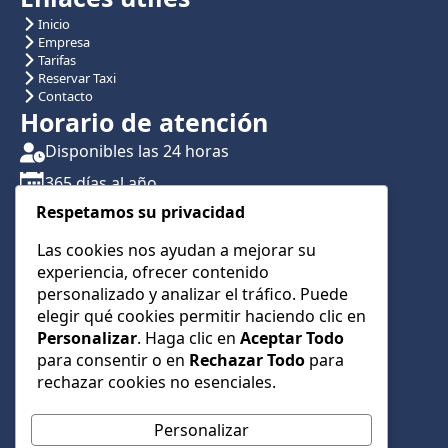
Inicio
Empresa
Tarifas
Reservar Taxi
Contacto
Horario de atención
Disponibles las 24 horas
365 días al año
Respetamos su privacidad
Traslados con reserva previa
Atención por teléfono y WhatsApp 24/7
Las cookies nos ayudan a mejorar su
experiencia, ofrecer contenido
CONTÁCTANOS
personalizado y analizar el tráfico. Puede
+34 622 01 23 74
elegir qué cookies permitir haciendo clic en
Personalizar
. Haga clic en
Aceptar Todo
+34 622 01 23 74
para consentir o en
Rechazar Todo
para
info@taxialmeria9.com
rechazar cookies no esenciales.
Personalizar