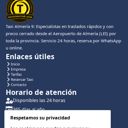
Taxi Almería 9: Especialistas en traslados rápidos y con
precio cerrado desde el Aeropuerto de Almería (LEI) por
toda la provincia. Servicio 24 horas, reserva por WhatsApp
u online.
Enlaces útiles
Inicio
Empresa
Tarifas
Reservar Taxi
Contacto
Horario de atención
Disponibles las 24 horas
365 días al año
Respetamos su privacidad
Traslados con reserva previa
Atención por teléfono y WhatsApp 24/7