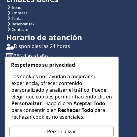
Inicio
Empresa
Tarifas
Reservar Taxi
Contacto
Horario de atención
Disponibles las 24 horas
365 días al año
Respetamos su privacidad
Traslados con reserva previa
Atención por teléfono y WhatsApp 24/7
Las cookies nos ayudan a mejorar su
experiencia, ofrecer contenido
CONTÁCTANOS
personalizado y analizar el tráfico. Puede
+34 622 01 23 74
elegir qué cookies permitir haciendo clic en
Personalizar
. Haga clic en
Aceptar Todo
+34 622 01 23 74
para consentir o en
Rechazar Todo
para
info@taxialmeria9.com
rechazar cookies no esenciales.
Personalizar