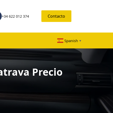
Contacto
+34 622 012 374
Spanish
▼
atrava Precio