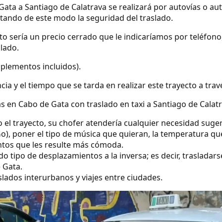
Gata a Santiago de Calatrava se realizará por autovías o au
ntando de este modo la seguridad del traslado.
ecto sería un precio cerrado que le indicaríamos por teléfo
slado.
uplementos incluidos).
ncia y el tiempo que se tarda en realizar este trayecto a tra
s en Cabo de Gata con traslado en taxi a Santiago de Calatr
o el trayecto, su chofer atendería cualquier necesidad suge
o), poner el tipo de música que quieran, la temperatura qu
ntos que les resulte más cómoda.
 tipo de desplazamientos a la inversa; es decir, trasladars
 Gata.
lados interurbanos y viajes entre ciudades.