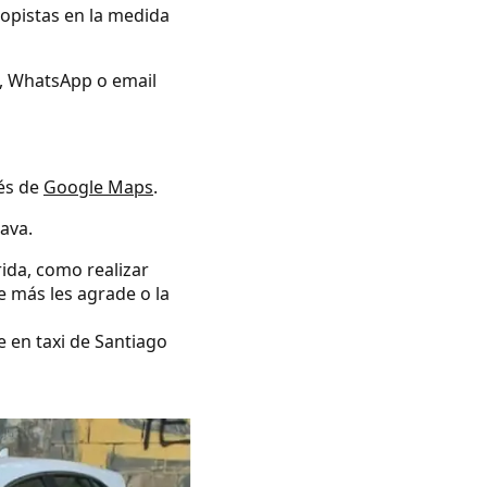
topistas en la medida
no, WhatsApp o email
vés de
Google Maps
.
ava.
rida, como realizar
e más les agrade o la
e en taxi de Santiago