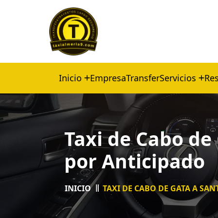
Inicio
Empresa
Transfer
Servicios
Res
Taxi de Cabo de
por Anticipado
INICIO
TAXI DE CABO DE GATA A SA