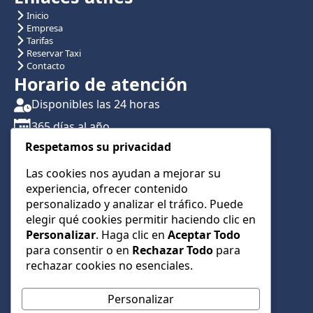
Inicio
Empresa
Tarifas
Reservar Taxi
Contacto
Horario de atención
Disponibles las 24 horas
365 días al año
Respetamos su privacidad
Traslados con reserva previa
Atención por teléfono y WhatsApp 24/7
Las cookies nos ayudan a mejorar su
experiencia, ofrecer contenido
CONTÁCTANOS
personalizado y analizar el tráfico. Puede
+34 622 01 23 74
elegir qué cookies permitir haciendo clic en
Personalizar
. Haga clic en
Aceptar Todo
+34 622 01 23 74
para consentir o en
Rechazar Todo
para
info@taxialmeria9.com
rechazar cookies no esenciales.
Personalizar