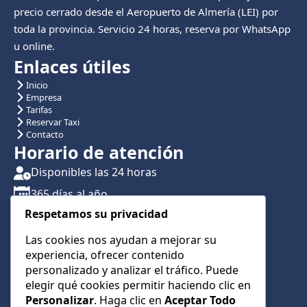
precio cerrado desde el Aeropuerto de Almería (LEI) por
toda la provincia. Servicio 24 horas, reserva por WhatsApp
u online.
Enlaces útiles
Inicio
Empresa
Tarifas
Reservar Taxi
Contacto
Horario de atención
Disponibles las 24 horas
365 días al año
Respetamos su privacidad
Traslados con reserva previa
Atención por teléfono y WhatsApp 24/7
Las cookies nos ayudan a mejorar su
experiencia, ofrecer contenido
CONTÁCTANOS
personalizado y analizar el tráfico. Puede
+34 622 01 23 74
elegir qué cookies permitir haciendo clic en
Personalizar
. Haga clic en
Aceptar Todo
+34 622 01 23 74