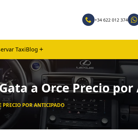
+34 622 012 374
ervar Taxi
Blog
 Gata a Orce Precio por
CE PRECIO POR ANTICIPADO