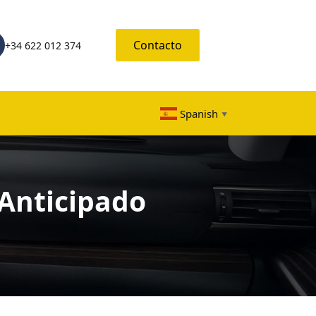
Contacto
+34 622 012 374
Spanish
▼
 Anticipado