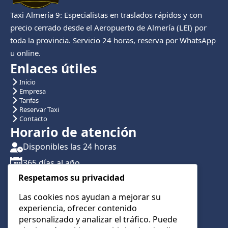
Taxi Almería 9: Especialistas en traslados rápidos y con
precio cerrado desde el Aeropuerto de Almería (LEI) por
toda la provincia. Servicio 24 horas, reserva por WhatsApp
u online.
Enlaces útiles
Inicio
Empresa
Tarifas
Reservar Taxi
Contacto
Horario de atención
Disponibles las 24 horas
365 días al año
Respetamos su privacidad
Traslados con reserva previa
Atención por teléfono y WhatsApp 24/7
Las cookies nos ayudan a mejorar su
experiencia, ofrecer contenido
CONTÁCTANOS
personalizado y analizar el tráfico. Puede