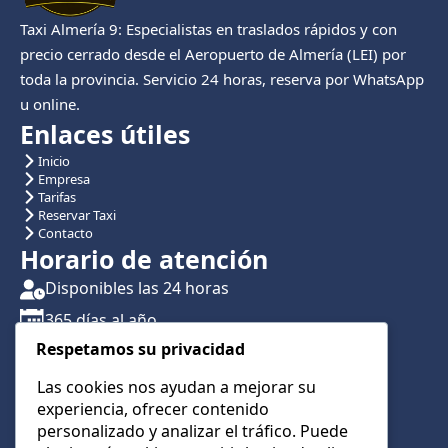
Taxi Almería 9: Especialistas en traslados rápidos y con
precio cerrado desde el Aeropuerto de Almería (LEI) por
toda la provincia. Servicio 24 horas, reserva por WhatsApp
u online.
Enlaces útiles
Inicio
Empresa
Tarifas
Reservar Taxi
Contacto
Horario de atención
Disponibles las 24 horas
365 días al año
Respetamos su privacidad
Traslados con reserva previa
Atención por teléfono y WhatsApp 24/7
Las cookies nos ayudan a mejorar su
experiencia, ofrecer contenido
CONTÁCTANOS
personalizado y analizar el tráfico. Puede