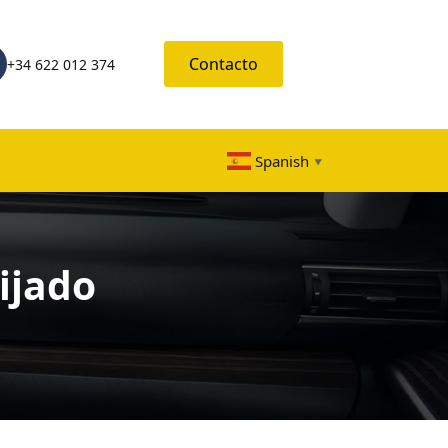
Contacto
+34 622 012 374
Spanish
▼
Fijado