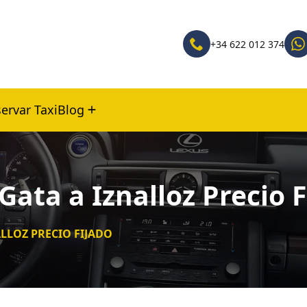
+34 622 012 374
ervar Taxi
Blog
Gata a Iznalloz Precio 
ALLOZ PRECIO FIJADO