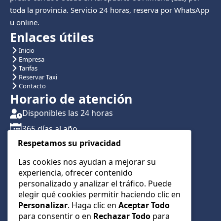
toda la provincia. Servicio 24 horas, reserva por WhatsApp
u online.
Enlaces útiles
Inicio
Empresa
Tarifas
Reservar Taxi
Contacto
Horario de atención
Disponibles las 24 horas
365 días al año
Respetamos su privacidad
Traslados con reserva previa
Atención por teléfono y WhatsApp 24/7
Las cookies nos ayudan a mejorar su
experiencia, ofrecer contenido
CONTÁCTANOS
personalizado y analizar el tráfico. Puede
+34 622 01 23 74
elegir qué cookies permitir haciendo clic en
Personalizar
. Haga clic en
Aceptar Todo
+34 622 01 23 74
para consentir o en
Rechazar Todo
para