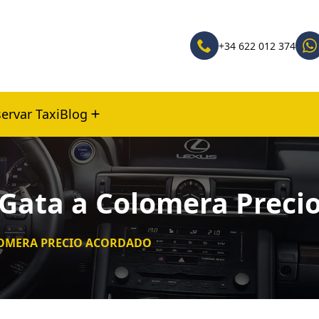
+34 622 012 374
ervar Taxi
Blog
 Gata a Colomera Preci
OLOMERA PRECIO ACORDADO