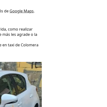
vés de
Google Maps
.
rida, como realizar
e más les agrade o la
se en taxi de Colomera