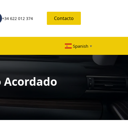
Contacto
+34 622 012 374
Spanish
▼
o Acordado