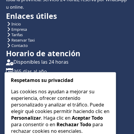
u online.
Enlaces útiles
Inicio
Empresa
Tarifas
Reservar Taxi
Contacto
Horario de atención
Disponibles las 24 horas
365 días al año
Respetamos su privacidad
Traslados con reserva previa
Atención por teléfono y WhatsApp 24/7
Las cookies nos ayudan a mejorar su
experiencia, ofrecer contenido
CONTÁCTANOS
personalizado y analizar el tráfico. Puede
+34 622 01 23 74
elegir qué cookies permitir haciendo clic en
Personalizar
. Haga clic en
Aceptar Todo
+34 622 01 23 74
para consentir o en
Rechazar Todo
para
info@taxialmeria9.com
rechazar cookies no esenciales.