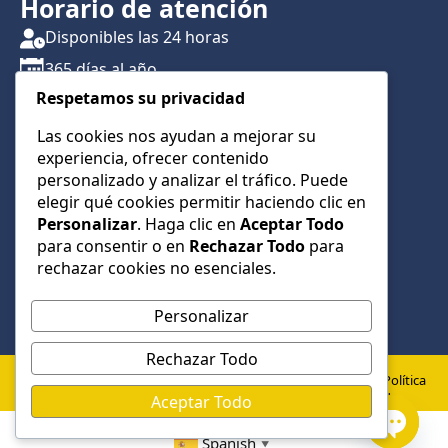
Horario de atención
Disponibles las 24 horas
365 días al año
Respetamos su privacidad
Traslados con reserva previa
Atención por teléfono y WhatsApp 24/7
Las cookies nos ayudan a mejorar su
experiencia, ofrecer contenido
CONTÁCTANOS
personalizado y analizar el tráfico. Puede
+34 622 01 23 74
elegir qué cookies permitir haciendo clic en
Personalizar
. Haga clic en
Aceptar Todo
+34 622 01 23 74
para consentir o en
Rechazar Todo
para
info@taxialmeria9.com
rechazar cookies no esenciales.
Personalizar
Rechazar Todo
© 2026 Taxi Almería 9 –
Política
Política de
Aviso
Todos los derechos
de
Aceptar Todo
Privacidad
Legal
cookies
reservados
Spanish
▼