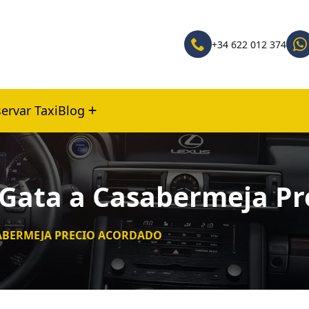
+34 622 012 374
ervar Taxi
Blog
 Gata a Casabermeja Pr
SABERMEJA PRECIO ACORDADO