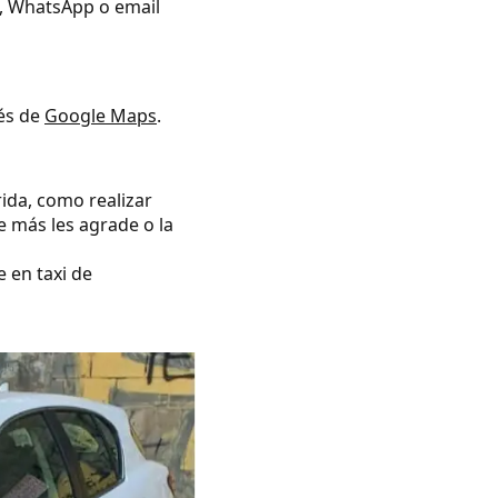
no, WhatsApp o email
vés de
Google Maps
.
rida, como realizar
e más les agrade o la
e en taxi de