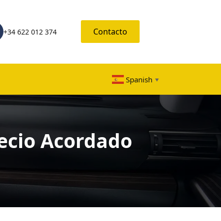
Contacto
+34 622 012 374
Spanish
▼
ecio Acordado