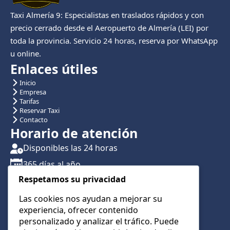
Taxi Almería 9: Especialistas en traslados rápidos y con
precio cerrado desde el Aeropuerto de Almería (LEI) por
toda la provincia. Servicio 24 horas, reserva por WhatsApp
u online.
Enlaces útiles
Inicio
Empresa
Tarifas
Reservar Taxi
Contacto
Horario de atención
Disponibles las 24 horas
365 días al año
Respetamos su privacidad
Traslados con reserva previa
Atención por teléfono y WhatsApp 24/7
Las cookies nos ayudan a mejorar su
experiencia, ofrecer contenido
CONTÁCTANOS
personalizado y analizar el tráfico. Puede