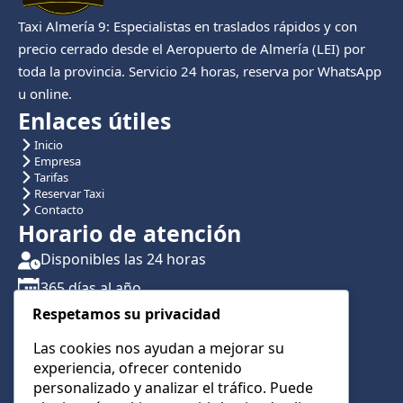
Taxi Almería 9: Especialistas en traslados rápidos y con
precio cerrado desde el Aeropuerto de Almería (LEI) por
toda la provincia. Servicio 24 horas, reserva por WhatsApp
u online.
Enlaces útiles
Inicio
Empresa
Tarifas
Reservar Taxi
Contacto
Horario de atención
Disponibles las 24 horas
365 días al año
Respetamos su privacidad
Traslados con reserva previa
Atención por teléfono y WhatsApp 24/7
Las cookies nos ayudan a mejorar su
experiencia, ofrecer contenido
CONTÁCTANOS
personalizado y analizar el tráfico. Puede