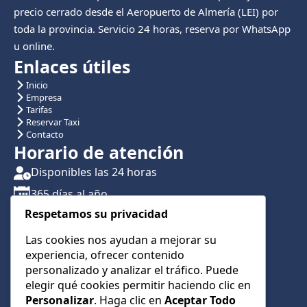
precio cerrado desde el Aeropuerto de Almería (LEI) por
toda la provincia. Servicio 24 horas, reserva por WhatsApp
u online.
Enlaces útiles
Inicio
Empresa
Tarifas
Reservar Taxi
Contacto
Horario de atención
Disponibles las 24 horas
365 días al año
Respetamos su privacidad
Traslados con reserva previa
Atención por teléfono y WhatsApp 24/7
Las cookies nos ayudan a mejorar su
experiencia, ofrecer contenido
CONTÁCTANOS
personalizado y analizar el tráfico. Puede
+34 622 01 23 74
elegir qué cookies permitir haciendo clic en
Personalizar
. Haga clic en
Aceptar Todo
+34 622 01 23 74