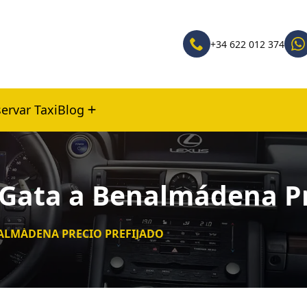
+34 622 012 374
ervar Taxi
Blog
 Gata a Benalmádena Pr
NALMÁDENA PRECIO PREFIJADO