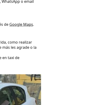
no, WhatsApp o email
vés de
Google Maps
.
rida, como realizar
e más les agrade o la
e en taxi de