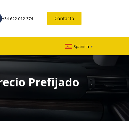
Contacto
+34 622 012 374
Spanish
▼
ecio Prefijado