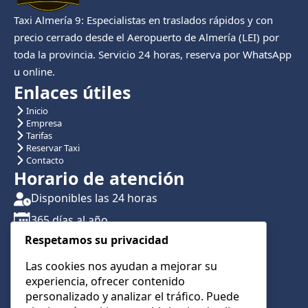
Taxi Almería 9: Especialistas en traslados rápidos y con
precio cerrado desde el Aeropuerto de Almería (LEI) por
toda la provincia. Servicio 24 horas, reserva por WhatsApp
u online.
Enlaces útiles
Inicio
Empresa
Tarifas
Reservar Taxi
Contacto
Horario de atención
Disponibles las 24 horas
365 días al año
Respetamos su privacidad
Traslados con reserva previa
Atención por teléfono y WhatsApp 24/7
Las cookies nos ayudan a mejorar su
experiencia, ofrecer contenido
CONTÁCTANOS
personalizado y analizar el tráfico. Puede